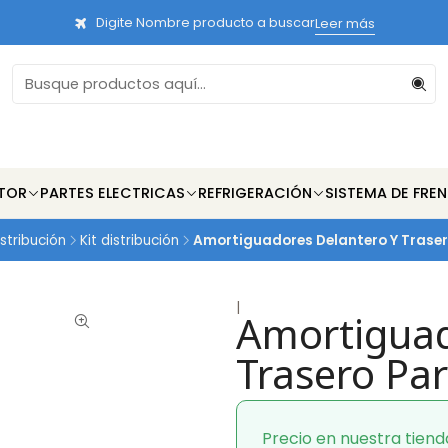
Digite Nombre producto a buscar
Leer más
TOR
PARTES ELECTRICAS
REFRIGERACIÓN
SISTEMA DE FRE
stribución
Kit distribución
Amortiguadores Delantero Y Trasero
|
Amortiguad
Trasero Par
Precio en nuestra tiend