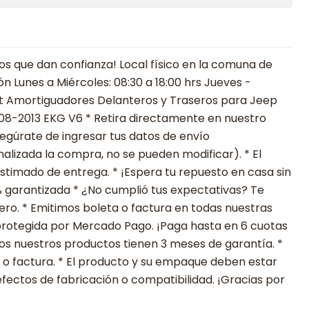
 que dan confianza! Local físico en la comuna de
ón Lunes a Miércoles: 08:30 a 18:00 hrs Jueves -
 Kit Amortiguadores Delanteros y Traseros para Jeep
008-2013 EKG V6 * Retira directamente en nuestro
segúrate de ingresar tus datos de envío
alizada la compra, no se pueden modificar). * El
estimado de entrega. * ¡Espera tu repuesto en casa sin
 garantizada * ¿No cumplió tus expectativas? Te
ero. * Emitimos boleta o factura en todas nuestras
protegida por Mercado Pago. ¡Paga hasta en 6 cuotas
odos nuestros productos tienen 3 meses de garantía. *
 o factura. * El producto y su empaque deben estar
fectos de fabricación o compatibilidad. ¡Gracias por