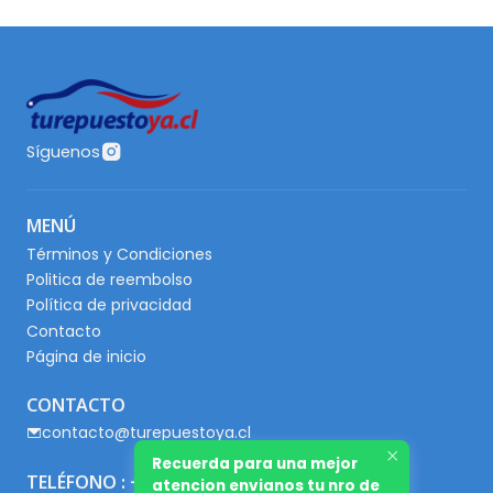
Síguenos
MENÚ
Términos y Condiciones
Politica de reembolso
Política de privacidad
Contacto
Página de inicio
CONTACTO
contacto@turepuestoya.cl
Recuerda para una mejor
TELÉFONO : +56 9 65667345
atencion envianos tu nro de