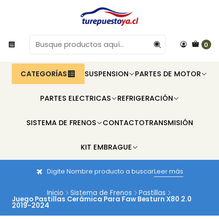
0
CATEGORÍAS
SUSPENSION
PARTES DE MOTOR
PARTES ELECTRICAS
REFRIGERACIÓN
SISTEMA DE FRENOS
CONTACTO
TRANSMISIÓN
KIT EMBRAGUE
Digite Nombre producto a buscar
Leer más
Inicio
Sistema de Frenos
Pastillas
Juego Pastillas Cerámica Para Faw Besturn X80 2.0
2019-2024