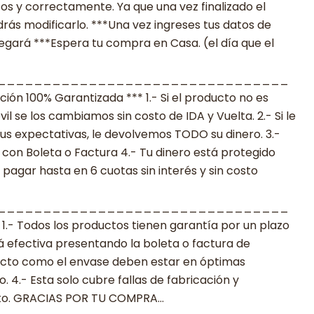
os y correctamente. Ya que una vez finalizado el
ás modificarlo. ***Una vez ingreses tus datos de
legará ***Espera tu compra en Casa. (el día que el
________________________________
n 100% Garantizada *** 1.- Si el producto no es
 se los cambiamos sin costo de IDA y Vuelta. 2.- Si le
s expectativas, le devolvemos TODO su dinero. 3.-
con Boleta o Factura 4.- Tu dinero está protegido
agar hasta en 6 cuotas sin interés y sin costo
________________________________
 Todos los productos tienen garantía por un plazo
rá efectiva presentando la boleta o factura de
ucto como el envase deben estar en óptimas
 4.- Esta solo cubre fallas de fabricación y
cto. GRACIAS POR TU COMPRA…