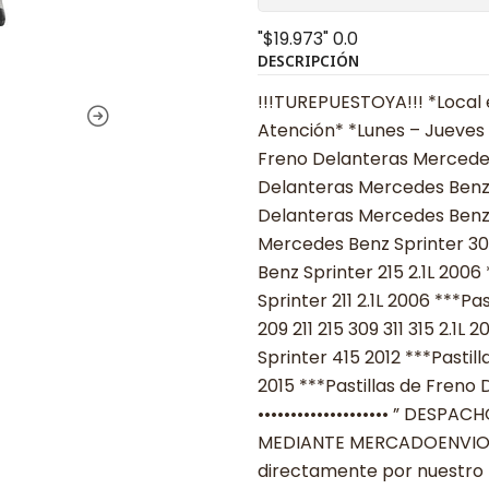
"$19.973"
0.0
DESCRIPCIÓN
!!!TUREPUESTOYA!!! *Local 
Atención* *Lunes – Jueves 08
Freno Delanteras Mercedes 
Delanteras Mercedes Benz S
Delanteras Mercedes Benz S
Mercedes Benz Sprinter 309
Benz Sprinter 215 2.1L 200
Sprinter 211 2.1L 2006 ***P
209 211 215 309 311 315 2.1
Sprinter 415 2012 ***Pasti
2015 ***Pastillas de Freno 
•••••••••••••••••••• ” DESPACHO
MEDIANTE MERCADOENVIOS •••
directamente por nuestro 