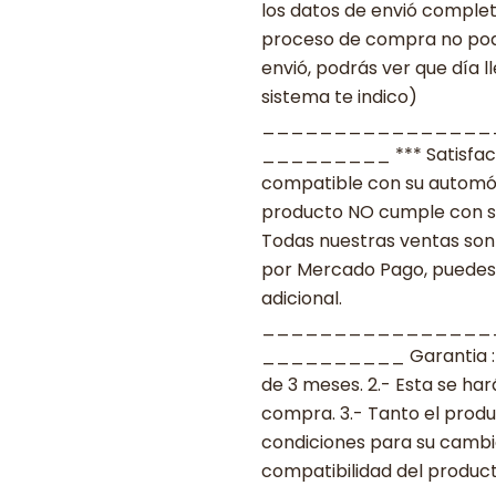
los datos de envió complet
proceso de compra no podr
envió, podrás ver que día l
sistema te indico)
________________
_________ *** Satisfacció
compatible con su automóvil
producto NO cumple con su
Todas nuestras ventas son 
por Mercado Pago, puedes p
adicional.
________________
__________ Garantia : 1.-
de 3 meses. 2.- Esta se ha
compra. 3.- Tanto el prod
condiciones para su cambio.
compatibilidad del produ