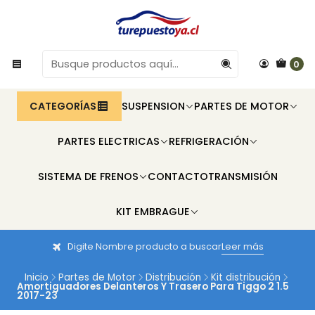
0
CATEGORÍAS
SUSPENSION
PARTES DE MOTOR
PARTES ELECTRICAS
REFRIGERACIÓN
SISTEMA DE FRENOS
CONTACTO
TRANSMISIÓN
KIT EMBRAGUE
Digite Nombre producto a buscar
Leer más
Inicio
Partes de Motor
Distribución
Kit distribución
Amortiguadores Delanteros Y Trasero Para Tiggo 2 1.5
2017-23