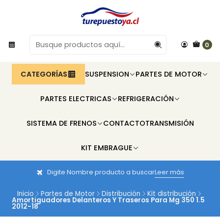
0
CATEGORÍAS
SUSPENSION
PARTES DE MOTOR
PARTES ELECTRICAS
REFRIGERACIÓN
SISTEMA DE FRENOS
CONTACTO
TRANSMISIÓN
KIT EMBRAGUE
Digite Nombre producto a buscar
Leer más
Inicio
Partes de Motor
Distribución
Kit distribución
Amortiguadores Delanteros Y Traseros Para Mg 350 1.5
2012-18