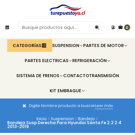
0
CATEGORÍAS
SUSPENSION
PARTES DE MOTOR
PARTES ELECTRICAS
REFRIGERACIÓN
SISTEMA DE FRENOS
CONTACTO
TRANSMISIÓN
KIT EMBRAGUE
Digite Nombre producto a buscar
Leer más
Inicio
Suspension
Bandeja
Bandeja Susp Derecha Para Hyundai Santa Fe 2.2 2.4
2013-2019