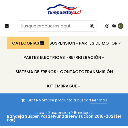
0
CATEGORÍAS
SUSPENSION
PARTES DE MOTOR
PARTES ELECTRICAS
REFRIGERACIÓN
SISTEMA DE FRENOS
CONTACTO
TRANSMISIÓN
KIT EMBRAGUE
Digite Nombre producto a buscar
Leer más
Inicio
Suspension
Bandeja
Bandeja Suspen Para Hyundai New Tucson 2016-2021 (el
Par)