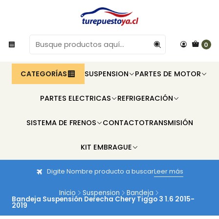
0
CATEGORÍAS
SUSPENSION
PARTES DE MOTOR
PARTES ELECTRICAS
REFRIGERACIÓN
SISTEMA DE FRENOS
CONTACTO
TRANSMISIÓN
KIT EMBRAGUE
Digite Nombre producto a buscar
Leer más
Inicio
Suspension
Bandeja
Bandeja Suspensión Derecha Chery Tiggo 3 1.6 2015-
2019