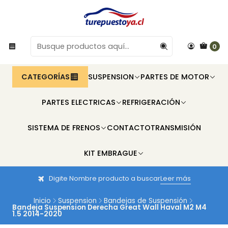
0
CATEGORÍAS
SUSPENSION
PARTES DE MOTOR
PARTES ELECTRICAS
REFRIGERACIÓN
SISTEMA DE FRENOS
CONTACTO
TRANSMISIÓN
KIT EMBRAGUE
Digite Nombre producto a buscar
Leer más
Inicio
Suspension
Bandejas de Suspensión
Bandeja Suspension Derecha Great Wall Haval M2 M4
1.5 2014-2020