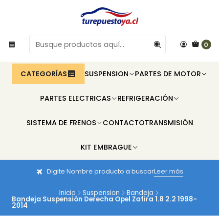
0
CATEGORÍAS
SUSPENSION
PARTES DE MOTOR
PARTES ELECTRICAS
REFRIGERACIÓN
SISTEMA DE FRENOS
CONTACTO
TRANSMISIÓN
KIT EMBRAGUE
Digite Nombre producto a buscar
Leer más
Inicio
Suspension
Bandeja
Bandeja Suspensión Derecha Opel Zafira 1.8 2.2 1998-
2014