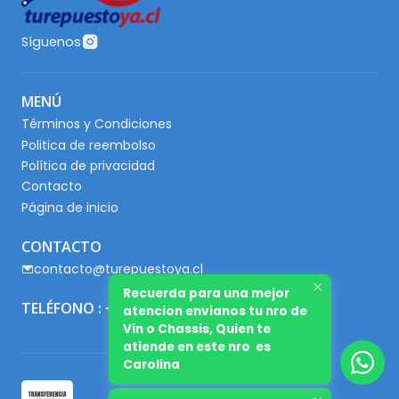
Síguenos
MENÚ
Términos y Condiciones
Politica de reembolso
Política de privacidad
Contacto
Página de inicio
CONTACTO
contacto@turepuestoya.cl
Recuerda para una mejor
TELÉFONO : +56 9 65667345
atencion envianos tu nro de
Vin o Chassis, Quien te
atiende en este nro es
Carolina