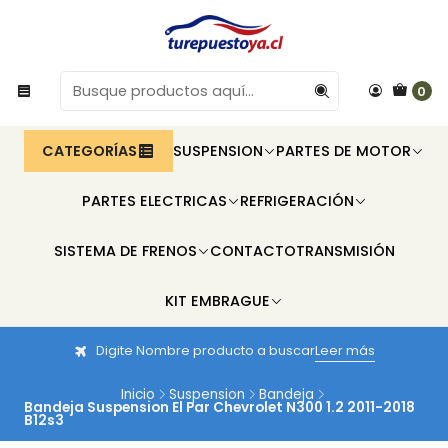
0
CATEGORÍAS
SUSPENSION
PARTES DE MOTOR
PARTES ELECTRICAS
REFRIGERACIÓN
SISTEMA DE FRENOS
CONTACTO
TRANSMISIÓN
KIT EMBRAGUE
Digite Nombre producto a buscar
Leer más
Inicio
Suspension
Bandeja
Bandeja Suspension El Par Chevrolet N300 1.2 2011-2018
B12s3