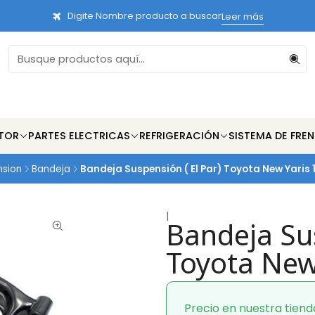
Digite Nombre producto a buscar
Leer más
TOR
PARTES ELECTRICAS
REFRIGERACIÓN
SISTEMA DE FRE
nsion
Bandeja
Bandeja Suspensión ( El Par) Toyota New Yaris 
|
Bandeja Sus
Toyota New
Precio en nuestra tiend