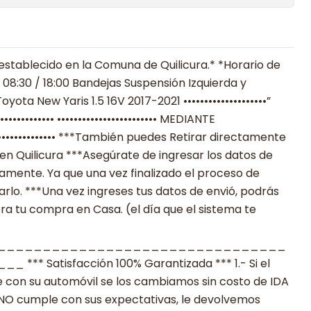
establecido en la Comuna de Quilicura.* *Horario de
 08:30 / 18:00 Bandejas Suspensión Izquierda y
yota New Yaris 1.5 16V 2017-2021 ••••••••••••••••••••”
•••••••••• •••••••••••••••••••••••• MEDIANTE
••••••••••••• ***También puedes Retirar directamente
en Quilicura ***Asegúrate de ingresar los datos de
mente. Ya que una vez finalizado el proceso de
lo. ***Una vez ingreses tus datos de envió, podrás
ra tu compra en Casa. (el día que el sistema te
________________________________
 Satisfacción 100% Garantizada *** 1.- Si el
 con su automóvil se los cambiamos sin costo de IDA
to NO cumple con sus expectativas, le devolvemos