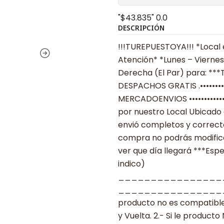
"$43.835"
0.0
DESCRIPCIÓN
!!!TUREPUESTOYA!!! *Local 
Atención* *Lunes – Viernes
Derecha (El Par) para: ***To
DESPACHOS GRATIS .•••••••••••
MERCADOENVIOS ••••••••••••
por nuestro Local Ubicado 
envió completos y correcta
compra no podrás modificar
ver que día llegará ***Espe
indico)
________________
___________________ ***
producto no es compatible
y Vuelta. 2.- Si le produc