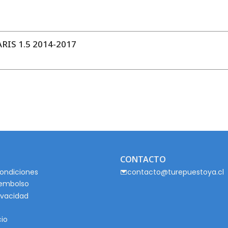
IS 1.5 2014-2017
CONTACTO
ondiciones
contacto@turepuestoya.cl
eembolso
rivacidad
cio