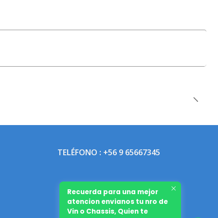
TELÉFONO : +56 9 65667345
Recuerda para una mejor
atencion envianos tu nro de
Vin o Chassis, Quien te