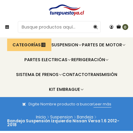
0
CATEGORÍAS
SUSPENSION
PARTES DE MOTOR
PARTES ELECTRICAS
REFRIGERACIÓN
SISTEMA DE FRENOS
CONTACTO
TRANSMISIÓN
KIT EMBRAGUE
Digite Nombre producto a buscar
Leer más
Inicio
Suspension
Bandeja
Bandeja Suspensión Izquierda Nissan Versa 1.6 2012-
2018