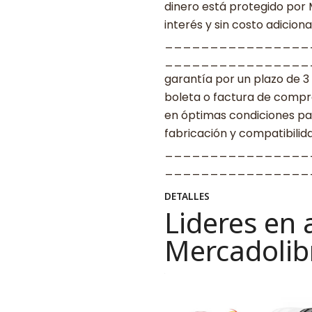
dinero está protegido por
interés y sin costo adicional
________________
____________________ G
garantía por un plazo de 3
boleta o factura de compr
en óptimas condiciones par
fabricación y compatibilid
________________
__________________
DETALLES
Lideres en 
Mercadolib