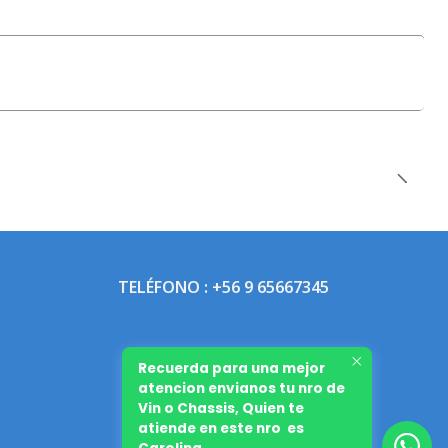
TELÉFONO : +56 9 65667345
Recuerda para una mejor
atencion envianos tu nro de
Vin o Chassis, Quien te
atiende en este nro es