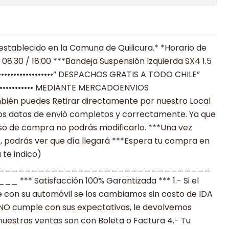
establecido en la Comuna de Quilicura.* *Horario de
08:30 / 18:00 ***Bandeja Suspensión Izquierda SX4 1.5
••••••••••••••••••” DESPACHOS GRATIS A TODO CHILE”
•••••••••••••••••• MEDIANTE MERCADOENVIOS
**También puedes Retirar directamente por nuestro Local
los datos de envió completos y correctamente. Ya que
eso de compra no podrás modificarlo. ***Una vez
ó, podrás ver que día llegará ***Espera tu compra en
 te indico)
________________________________
 Satisfacción 100% Garantizada *** 1.- Si el
 con su automóvil se los cambiamos sin costo de IDA
to NO cumple con sus expectativas, le devolvemos
nuestras ventas son con Boleta o Factura 4.- Tu