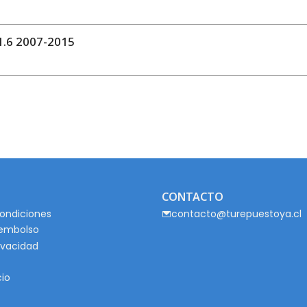
.6 2007-2015
CONTACTO
ondiciones
contacto@turepuestoya.cl
eembolso
rivacidad
cio