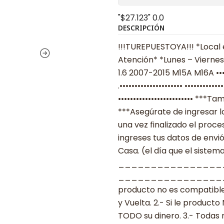
"$27.123"
0.0
DESCRIPCIÓN
!!!TUREPUESTOYA!!! *Local 
Atención* *Lunes – Viernes 
1.6 2007-2015 M15A M16A ••
.••••••••••••••••••••• ••••••
••••••••••••••••••••••••• *
***Asegúrate de ingresar 
una vez finalizado el proc
ingreses tus datos de envi
Casa. (el día que el sistema
________________
___________________ ***
producto no es compatible
y Vuelta. 2.- Si le produc
TODO su dinero. 3.- Todas 