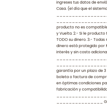
ingreses tus datos de envi
Casa. (el día que el sistema
________________
___________________ ***
producto no es compatible
y Vuelta. 2.- Si le produc
TODO su dinero. 3.- Todas 
dinero está protegido por
interés y sin costo adicional
________________
____________________ G
garantía por un plazo de 3
boleta o factura de compr
en óptimas condiciones par
fabricación y compatibilid
________________
_______________ GRA