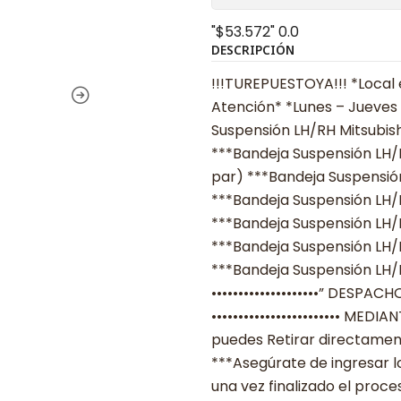
"$53.572"
0.0
DESCRIPCIÓN
!!!TUREPUESTOYA!!! *Local 
Atención* *Lunes – Jueves 0
Suspensión LH/RH Mitsubish
***Bandeja Suspensión LH/R
par) ***Bandeja Suspensión
***Bandeja Suspensión LH/R
***Bandeja Suspensión LH/R
***Bandeja Suspensión LH/R
***Bandeja Suspensión LH/R
••••••••••••••••••••” DESPACH
•••••••••••••••••••••••• MED
puedes Retirar directament
***Asegúrate de ingresar 
una vez finalizado el proc