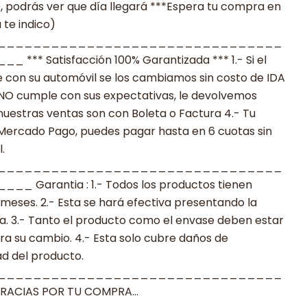
ó, podrás ver que día llegará ***Espera tu compra en
 te indico)
________________________________
 Satisfacción 100% Garantizada *** 1.- Si el
 con su automóvil se los cambiamos sin costo de IDA
to NO cumple con sus expectativas, le devolvemos
nuestras ventas son con Boleta o Factura 4.- Tu
 Mercado Pago, puedes pagar hasta en 6 cuotas sin
.
________________________________
arantia : 1.- Todos los productos tienen
 meses. 2.- Esta se hará efectiva presentando la
a. 3.- Tanto el producto como el envase deben estar
a su cambio. 4.- Esta solo cubre daños de
ad del producto.
________________________________
CIAS POR TU COMPRA…