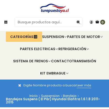
0
CATEGORÍAS
SUSPENSION
PARTES DE MOTOR
PARTES ELECTRICAS
REFRIGERACIÓN
SISTEMA DE FRENOS
CONTACTO
TRANSMISIÓN
KIT EMBRAGUE
Digite Nombre producto a buscar
Leer más
Inicio
Suspension
Bandeja
Bandejas Suspens ( El Par) Hyundai Elantra 1.6 1.8 2011-
2015