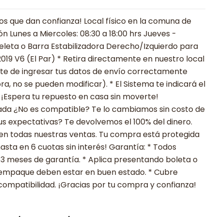
 que dan confianza! Local físico en la comuna de
ón Lunes a Miercoles: 08:30 a 18:00 hrs Jueves -
Bieleta o Barra Estabilizadora Derecho/Izquierdo para
19 V6 (El Par) * Retira directamente en nuestro local
ate de ingresar tus datos de envío correctamente
ra, no se pueden modificar). * El Sistema te indicará el
 ¡Espera tu repuesto en casa sin moverte!
zada ¿No es compatible? Te lo cambiamos sin costo de
tus expectativas? Te devolvemos el 100% del dinero.
 en todas nuestras ventas. Tu compra está protegida
sta en 6 cuotas sin interés! Garantía: * Todos
 3 meses de garantía. * Aplica presentando boleta o
su empaque deben estar en buen estado. * Cubre
compatibilidad. ¡Gracias por tu compra y confianza!