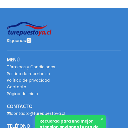
Síguenos
MENÚ
Términos y Condiciones
Politica de reembolso
Política de privacidad
Contacto
Página de inicio
CONTACTO
contacto@turepuestoya.cl
Recuerda para una mejor
TELÉFONO : +56 9 65667345
atencion envianos tu nro de