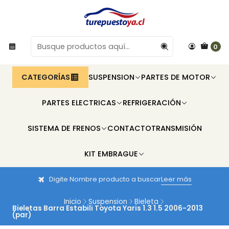
0
CATEGORÍAS
SUSPENSION
PARTES DE MOTOR
PARTES ELECTRICAS
REFRIGERACIÓN
SISTEMA DE FRENOS
CONTACTO
TRANSMISIÓN
KIT EMBRAGUE
Digite Nombre producto a buscar
Leer más
Inicio
Suspension
Bieleta
Bieletas Barra Estabili Toyota Yaris 1.3 1.5 2006-2013
(par)