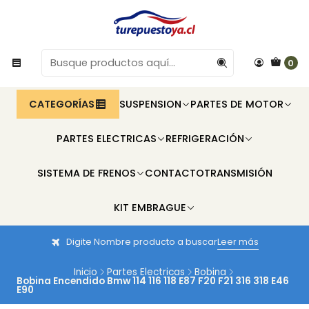
0
CATEGORÍAS
SUSPENSION
PARTES DE MOTOR
PARTES ELECTRICAS
REFRIGERACIÓN
SISTEMA DE FRENOS
CONTACTO
TRANSMISIÓN
KIT EMBRAGUE
Digite Nombre producto a buscar
Leer más
Inicio
Partes Electricas
Bobina
Bobina Encendido Bmw 114 116 118 E87 F20 F21 316 318 E46
E90