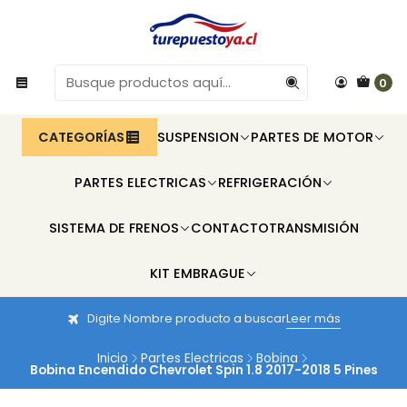
0
CATEGORÍAS
SUSPENSION
PARTES DE MOTOR
PARTES ELECTRICAS
REFRIGERACIÓN
SISTEMA DE FRENOS
CONTACTO
TRANSMISIÓN
KIT EMBRAGUE
Digite Nombre producto a buscar
Leer más
Inicio
Partes Electricas
Bobina
Bobina Encendido Chevrolet Spin 1.8 2017-2018 5 Pines