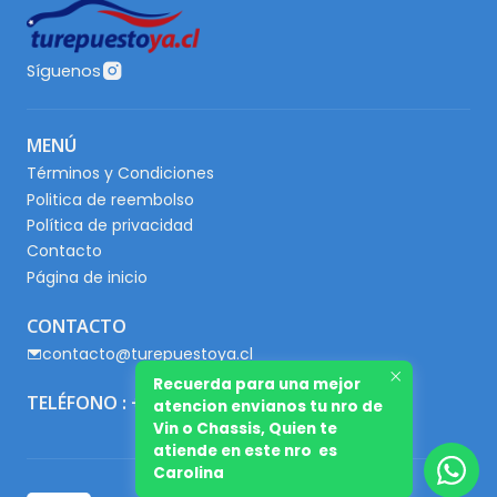
Síguenos
MENÚ
Términos y Condiciones
Politica de reembolso
Política de privacidad
Contacto
Página de inicio
CONTACTO
contacto@turepuestoya.cl
Recuerda para una mejor
TELÉFONO : +56 9 65667345
atencion envianos tu nro de
Vin o Chassis, Quien te
atiende en este nro es
Carolina