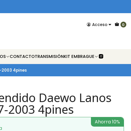
Acceso
0
NOS
CONTACTO
TRANSMISIÓN
KIT EMBRAGUE
7-2003 4pines
endido Daewo Lanos
97-2003 4pines
Ahorra 10%
a