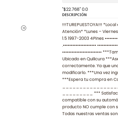
"$22.768"
0.0
DESCRIPCIÓN
!!!TUREPUESTOYA!!! *Local 
Atención* *Lunes – Viernes
1.5 1997-2003 4Pines ••••••
.••••••••••••••••••••• ••••••
••••••••••••••••••••••••• *
Ubicado en Quilicura ***As
correctamente. Ya que una
modificarlo. ***Una vez ing
***Espera tu compra en Cas
________________
_________ *** Satisfacció
compatible con su automóvil
producto NO cumple con su
Todas nuestras ventas son 