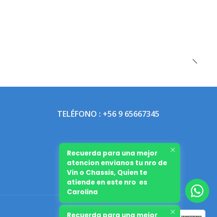
TELÉFONO : +56 9 65667345
Recuerda para una mejor
atencion envianos tu nro de
Vin o Chassis, Quien te
atiende en este nro es
Carolina
Recuerda para una mejor