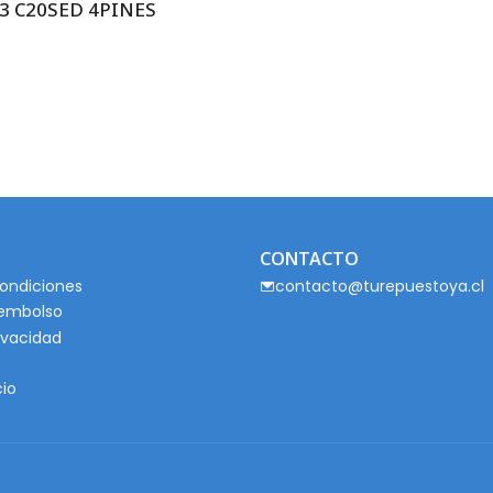
3 C20SED 4PINES
CONTACTO
ondiciones
contacto@turepuestoya.cl
eembolso
rivacidad
cio