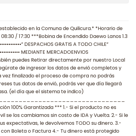
establecido en la Comuna de Quilicura.* *Horario de
 08:30 / 17:30 ***Bobina de Encendido Daewo Lanos 1.3
••••••••••••••” DESPACHOS GRATIS A TODO CHILE”
•••••••••••••••••• MEDIANTE MERCADOENVIOS
**También puedes Retirar directamente por nuestro Local
egúrate de ingresar los datos de envió completos y
 vez finalizado el proceso de compra no podrás
reses tus datos de envió, podrás ver que día llegará
a. (el día que el sistema te indico)
________________________________
n 100% Garantizada *** 1.- Si el producto no es
 se los cambiamos sin costo de IDA y Vuelta. 2.- Si le
s expectativas, le devolvemos TODO su dinero. 3.-
con Boleta o Factura 4.- Tu dinero está protegido