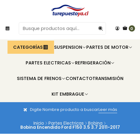
0
CATEGORÍAS
SUSPENSION
PARTES DE MOTOR
PARTES ELECTRICAS
REFRIGERACIÓN
SISTEMA DE FRENOS
CONTACTO
TRANSMISIÓN
KIT EMBRAGUE
Digite Nombre producto a buscar
Leer más
Inicio
Partes Electricas
Bobina
Bobina Encendido Ford F150 3.5 3.7 2011-2017