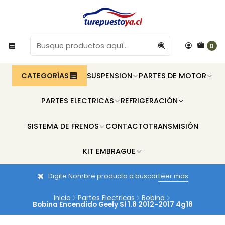
0
CATEGORÍAS
SUSPENSION
PARTES DE MOTOR
PARTES ELECTRICAS
REFRIGERACIÓN
SISTEMA DE FRENOS
CONTACTO
TRANSMISIÓN
KIT EMBRAGUE
Digite Nombre producto a buscar
Leer más
Inicio
Partes Electricas
Bobina
Bobina Encendido Geely Sl 1.8 2012-2017 4g18