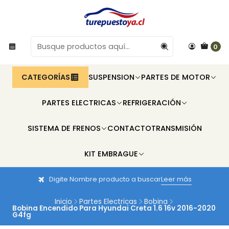
0
CATEGORÍAS
SUSPENSION
PARTES DE MOTOR
PARTES ELECTRICAS
REFRIGERACIÓN
SISTEMA DE FRENOS
CONTACTO
TRANSMISIÓN
KIT EMBRAGUE
Digite Nombre producto a buscar
Leer más
Inicio
Partes Electricas
Bobina
Bobina Encendido Para Hyundai Creta 1.6 16v 2016-2020
G4fg