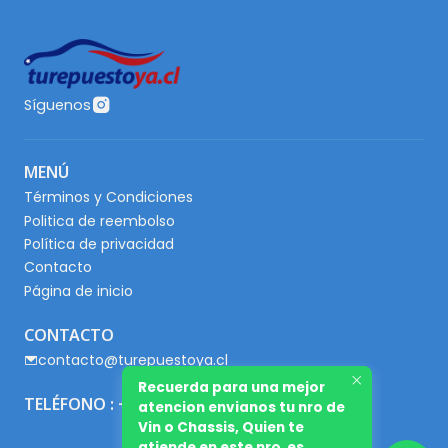
Síguenos
MENÚ
Términos y Condiciones
Politica de reembolso
Política de privacidad
Contacto
Página de inicio
CONTACTO
contacto@turepuestoya.cl
Recuerda para una mejor
TELÉFONO : +56 9 65667345
atencion envianos tu nro de
Vin o Chassis, Quien te
atiende en este nro es