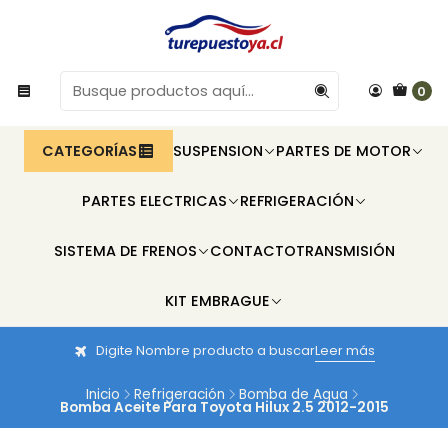
0
CATEGORÍAS
SUSPENSION
PARTES DE MOTOR
PARTES ELECTRICAS
REFRIGERACIÓN
SISTEMA DE FRENOS
CONTACTO
TRANSMISIÓN
KIT EMBRAGUE
Digite Nombre producto a buscar
Leer más
Inicio
Refrigeración
Bomba de Agua
Bomba Aceite Para Toyota Hilux 2.5 2012-2015