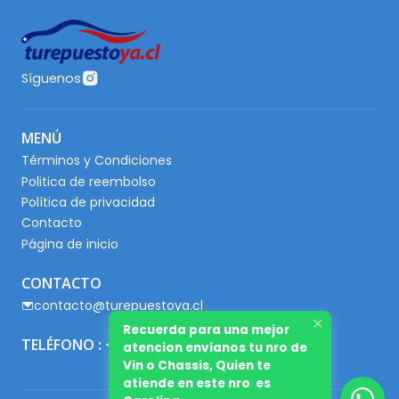
Síguenos
MENÚ
Términos y Condiciones
Politica de reembolso
Política de privacidad
Contacto
Página de inicio
CONTACTO
contacto@turepuestoya.cl
Recuerda para una mejor
TELÉFONO : +56 9 65667345
atencion envianos tu nro de
Vin o Chassis, Quien te
atiende en este nro es