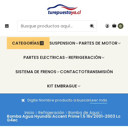
0
CATEGORÍAS
SUSPENSION
PARTES DE MOTOR
PARTES ELECTRICAS
REFRIGERACIÓN
SISTEMA DE FRENOS
CONTACTO
TRANSMISIÓN
KIT EMBRAGUE
Digite Nombre producto a buscar
Leer más
Inicio
Refrigeración
Bomba de Agua
Bomba Agua Hyundai Accent Prime 1.5 16v 2001-2003 Lc
G4ec