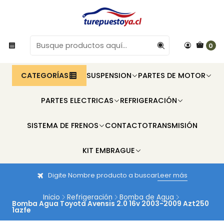
0
CATEGORÍAS
SUSPENSION
PARTES DE MOTOR
PARTES ELECTRICAS
REFRIGERACIÓN
SISTEMA DE FRENOS
CONTACTO
TRANSMISIÓN
KIT EMBRAGUE
Digite Nombre producto a buscar
Leer más
Inicio
Refrigeración
Bomba de Agua
Bomba Agua Toyota Avensis 2.0 16v 2003-2009 Azt250
1azfe