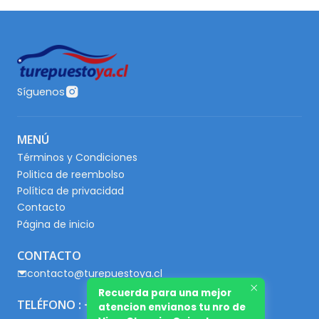
Síguenos
MENÚ
Términos y Condiciones
Politica de reembolso
Política de privacidad
Contacto
Página de inicio
CONTACTO
contacto@turepuestoya.cl
Recuerda para una mejor
TELÉFONO : +56 9 65667345
atencion envianos tu nro de