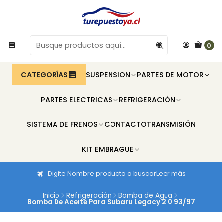
0
CATEGORÍAS
SUSPENSION
PARTES DE MOTOR
PARTES ELECTRICAS
REFRIGERACIÓN
SISTEMA DE FRENOS
CONTACTO
TRANSMISIÓN
KIT EMBRAGUE
Digite Nombre producto a buscar
Leer más
Inicio
Refrigeración
Bomba de Agua
Bomba De Aceite Para Subaru Legacy 2.0 93/97