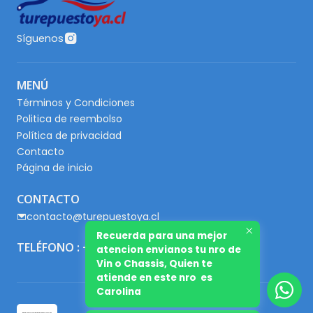
Síguenos
MENÚ
Términos y Condiciones
Politica de reembolso
Política de privacidad
Contacto
Página de inicio
CONTACTO
contacto@turepuestoya.cl
Recuerda para una mejor
TELÉFONO : +56 9 65667345
atencion envianos tu nro de
Vin o Chassis, Quien te
atiende en este nro es
Carolina