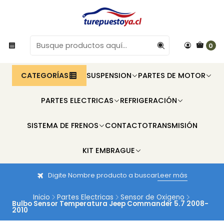
0
CATEGORÍAS
SUSPENSION
PARTES DE MOTOR
PARTES ELECTRICAS
REFRIGERACIÓN
SISTEMA DE FRENOS
CONTACTO
TRANSMISIÓN
KIT EMBRAGUE
Digite Nombre producto a buscar
Leer más
Inicio
Partes Electricas
Sensor de Oxigeno
Bulbo Sensor Temperatura Jeep Commander 5.7 2008-
2010