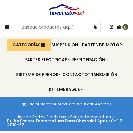
0
CATEGORÍAS
SUSPENSION
PARTES DE MOTOR
PARTES ELECTRICAS
REFRIGERACIÓN
SISTEMA DE FRENOS
CONTACTO
TRANSMISIÓN
KIT EMBRAGUE
Digite Nombre producto a buscar
Leer más
Inicio
Partes Electricas
Sensor temperatura
Bulbo Sensor Temperatura Para Chevrolet Spark Gt 1.2
2010-22