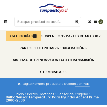
0
CATEGORÍAS
SUSPENSION
PARTES DE MOTOR
PARTES ELECTRICAS
REFRIGERACIÓN
SISTEMA DE FRENOS
CONTACTO
TRANSMISIÓN
KIT EMBRAGUE
Digite Nombre producto a buscar
Leer más
Inicio
Partes Electricas
Sensor de Oxigeno
Bulbo Sensor Temperatura Para Hyundai Accent Prime
2000-2006