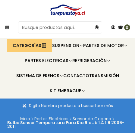
0
CATEGORÍAS
SUSPENSION
PARTES DE MOTOR
PARTES ELECTRICAS
REFRIGERACIÓN
SISTEMA DE FRENOS
CONTACTO
TRANSMISIÓN
KIT EMBRAGUE
Digite Nombre producto a buscar
Leer más
Inicio
Partes Electricas
Sensor de Oxigeno
Bulbo Sensor Temperatura Para Kia Rio Jb 1.4 1.6 2006-
2011