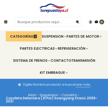
0
CATEGORÍAS
SUSPENSION
PARTES DE MOTOR
PARTES ELECTRICAS
REFRIGERACIÓN
SISTEMA DE FRENOS
CONTACTO
TRANSMISIÓN
KIT EMBRAGUE
Digite Nombre producto a buscar
Leer más
Inicio
Suspension
Cazoleta
Cazoleta Delantera ( El Par) Ssangyong Stavic 2006-
2021