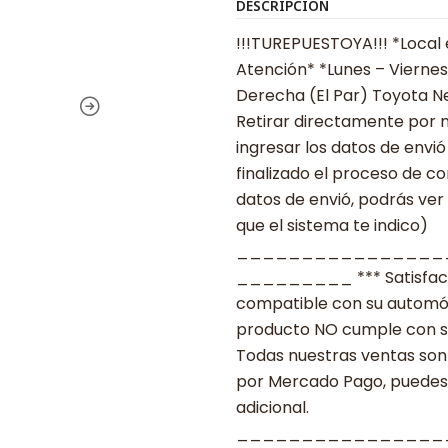
DESCRIPCIÓN
!!!TUREPUESTOYA!!! *Local 
Atención* *Lunes – Viernes
Derecha (El Par) Toyota N
Retirar directamente por n
ingresar los datos de env
finalizado el proceso de c
datos de envió, podrás ver
que el sistema te indico)
________________
_________ *** Satisfacció
compatible con su automóvil
producto NO cumple con su
Todas nuestras ventas son 
por Mercado Pago, puedes p
adicional.
________________