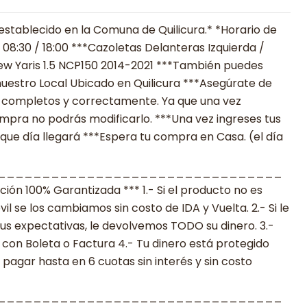
establecido en la Comuna de Quilicura.* *Horario de
 08:30 / 18:00 ***Cazoletas Delanteras Izquierda /
ew Yaris 1.5 NCP150 2014-2021 ***También puedes
uestro Local Ubicado en Quilicura ***Asegúrate de
ió completos y correctamente. Ya que una vez
ompra no podrás modificarlo. ***Una vez ingreses tus
 que día llegará ***Espera tu compra en Casa. (el día
________________________________
n 100% Garantizada *** 1.- Si el producto no es
 se los cambiamos sin costo de IDA y Vuelta. 2.- Si le
s expectativas, le devolvemos TODO su dinero. 3.-
con Boleta o Factura 4.- Tu dinero está protegido
agar hasta en 6 cuotas sin interés y sin costo
________________________________