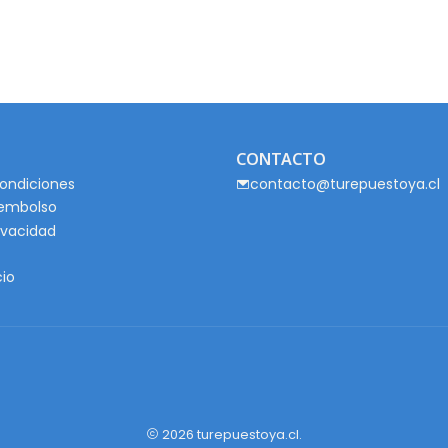
CONTACTO
ondiciones
contacto@turepuestoya.cl
eembolso
rivacidad
cio
2026 turepuestoya.cl.