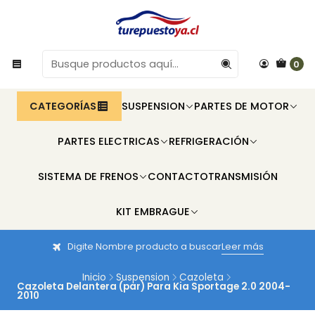
0
CATEGORÍAS
SUSPENSION
PARTES DE MOTOR
PARTES ELECTRICAS
REFRIGERACIÓN
SISTEMA DE FRENOS
CONTACTO
TRANSMISIÓN
KIT EMBRAGUE
Digite Nombre producto a buscar
Leer más
Inicio
Suspension
Cazoleta
Cazoleta Delantera (par) Para Kia Sportage 2.0 2004-
2010