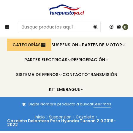
0
CATEGORÍAS
SUSPENSION
PARTES DE MOTOR
PARTES ELECTRICAS
REFRIGERACIÓN
SISTEMA DE FRENOS
CONTACTO
TRANSMISIÓN
KIT EMBRAGUE
Digite Nombre producto a buscar
Leer más
Inicio
Suspension
Cazoleta
Cazoleta Delantera Para Hyundai Tucson 2.0 2016-
2022