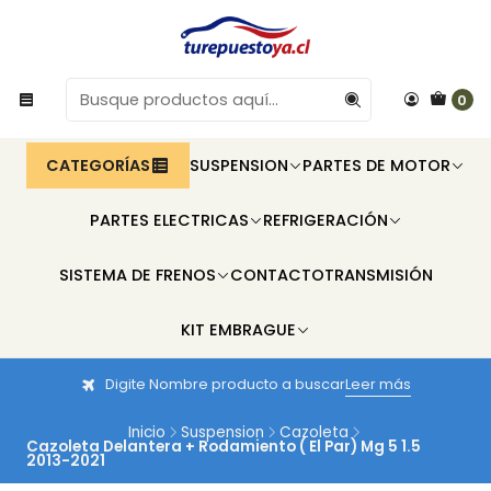
0
CATEGORÍAS
SUSPENSION
PARTES DE MOTOR
PARTES ELECTRICAS
REFRIGERACIÓN
SISTEMA DE FRENOS
CONTACTO
TRANSMISIÓN
KIT EMBRAGUE
Digite Nombre producto a buscar
Leer más
Inicio
Suspension
Cazoleta
Cazoleta Delantera + Rodamiento ( El Par) Mg 5 1.5
2013-2021