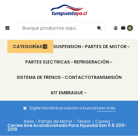
0
CATEGORÍAS
SUSPENSION
PARTES DE MOTOR
PARTES ELECTRICAS
REFRIGERACIÓN
SISTEMA DE FRENOS
CONTACTO
TRANSMISIÓN
KIT EMBRAGUE
Digite Nombre producto a buscar
Leer más
Inicio
Partes de Motor
Tensor
Correa
Correa Aire Acondicionado Para Hyundai Eon 0.8 2011-
2019