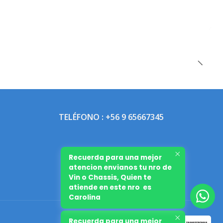
TELÉFONO : +56 9 65667345
Recuerda para una mejor
atencion envianos tu nro de
Vin o Chassis, Quien te
atiende en este nro es
Carolina
Recuerda para una mejor