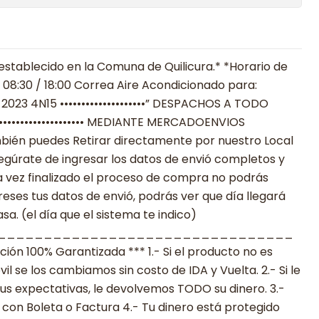
establecido en la Comuna de Quilicura.* *Horario de
 08:30 / 18:00 Correa Aire Acondicionado para:
-2023 4N15 ••••••••••••••••••••” DESPACHOS A TODO
 •••••••••••••••••••••••• MEDIANTE MERCADOENVIOS
**También puedes Retirar directamente por nuestro Local
egúrate de ingresar los datos de envió completos y
 vez finalizado el proceso de compra no podrás
reses tus datos de envió, podrás ver que día llegará
a. (el día que el sistema te indico)
________________________________
n 100% Garantizada *** 1.- Si el producto no es
 se los cambiamos sin costo de IDA y Vuelta. 2.- Si le
s expectativas, le devolvemos TODO su dinero. 3.-
con Boleta o Factura 4.- Tu dinero está protegido