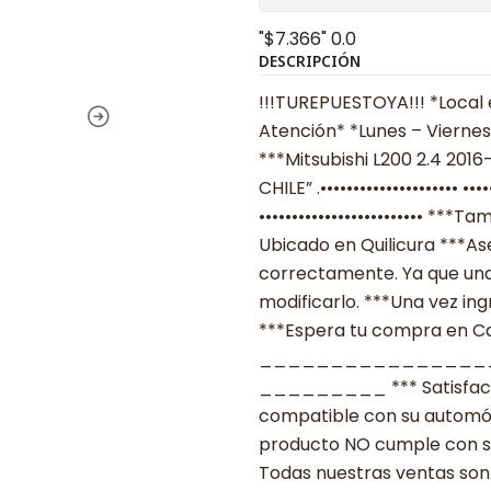
"$7.366"
0.0
DESCRIPCIÓN
!!!TUREPUESTOYA!!! *Local 
Atención* *Lunes – Viernes
***Mitsubishi L200 2.4 2016
CHILE” .•••••••••••••••••••••
••••••••••••••••••••••••• *
Ubicado en Quilicura ***As
correctamente. Ya que una
modificarlo. ***Una vez ing
***Espera tu compra en Cas
________________
_________ *** Satisfacció
compatible con su automóvil
producto NO cumple con su
Todas nuestras ventas son 