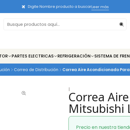
Digite Nombre producto a buscar
Leer más
TOR
PARTES ELECTRICAS
REFRIGERACIÓN
SISTEMA DE FRE
bución
Correa de Distribución
Correa Aire Acondicionado Para 
|
Correa Air
Mitsubishi
Precio en nuestra tiend