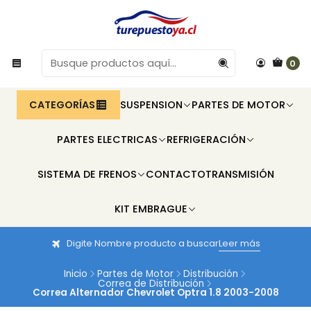
0
CATEGORÍAS
SUSPENSION
PARTES DE MOTOR
PARTES ELECTRICAS
REFRIGERACIÓN
SISTEMA DE FRENOS
CONTACTO
TRANSMISIÓN
KIT EMBRAGUE
Digite Nombre producto a buscar
Leer más
Inicio
Partes de Motor
Distribución
Correa de Distribución
Correa Alternador Chevrolet Optra 1.8 2003-2008