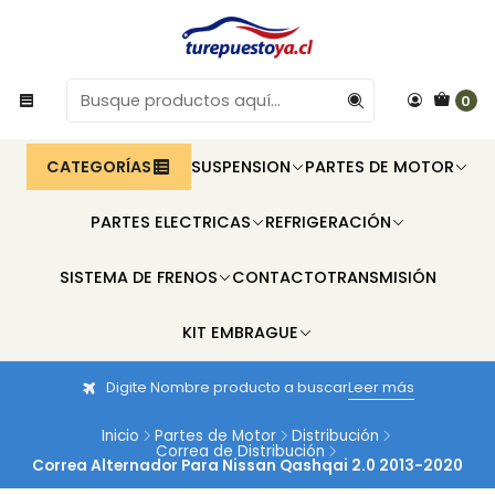
0
CATEGORÍAS
SUSPENSION
PARTES DE MOTOR
PARTES ELECTRICAS
REFRIGERACIÓN
SISTEMA DE FRENOS
CONTACTO
TRANSMISIÓN
KIT EMBRAGUE
Digite Nombre producto a buscar
Leer más
Inicio
Partes de Motor
Distribución
Correa de Distribución
Correa Alternador Para Nissan Qashqai 2.0 2013-2020