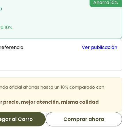
Ahorra 10%
a
ra 10%
 referencia
Ver publicación
enda oficial ahorras hasta un 10% comparado con
 precio, mejor atención, misma calidad
egar al Carro
Comprar ahora