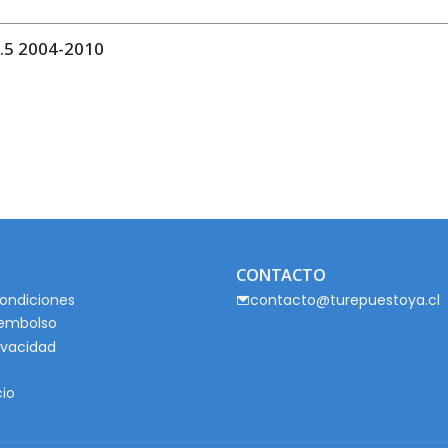
5 2004-2010
CONTACTO
ondiciones
contacto@turepuestoya.cl
eembolso
rivacidad
cio