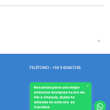
TELÉFONO : +56 9 65667345
Recuerda para una mejor
atencion envianos tu nro de
Vin o Chassis, Quien te
atiende en este nro es
Carolina