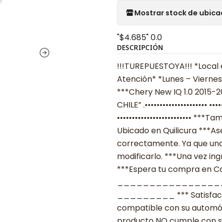
Mostrar stock de ubica
"$4.685"
0.0
DESCRIPCIÓN
!!!TUREPUESTOYA!!! *Local 
Atención* *Lunes – Viernes
***Chery New IQ 1.0 2015-2
CHILE” .•••••••••••••••••••••
••••••••••••••••••••••••• *
Ubicado en Quilicura ***As
correctamente. Ya que una
modificarlo. ***Una vez ing
***Espera tu compra en Cas
________________
_________ *** Satisfacció
compatible con su automóvil
producto NO cumple con su