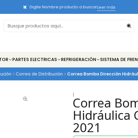
Digite Nombre producto a buscar
Leer más
TOR
PARTES ELECTRICAS
REFRIGERACIÓN
SISTEMA DE FRE
bución
Correa de Distribución
Correa Bomba Dirección Hidráuli
|
Correa Bom
Hidráulica 
2021