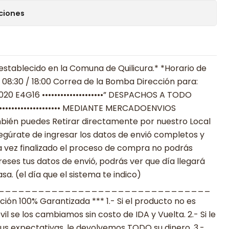
ciones
establecido en la Comuna de Quilicura.* *Horario de
 08:30 / 18:00 Correa de la Bomba Dirección para:
020 E4G16 ••••••••••••••••••••” DESPACHOS A TODO
 •••••••••••••••••••••••• MEDIANTE MERCADOENVIOS
**También puedes Retirar directamente por nuestro Local
egúrate de ingresar los datos de envió completos y
 vez finalizado el proceso de compra no podrás
reses tus datos de envió, podrás ver que día llegará
a. (el día que el sistema te indico)
________________________________
n 100% Garantizada *** 1.- Si el producto no es
 se los cambiamos sin costo de IDA y Vuelta. 2.- Si le
s expectativas, le devolvemos TODO su dinero. 3.-