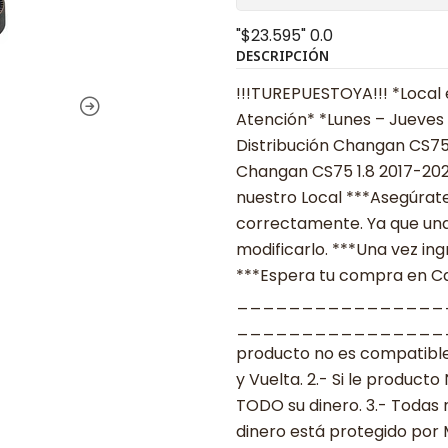
"$23.595"
0.0
DESCRIPCIÓN
!!!TUREPUESTOYA!!! *Local 
Atención* *Lunes – Jueves 0
Distribución Changan CS75 
Changan CS75 1.8 2017-20
nuestro Local ***Asegúrate
correctamente. Ya que una
modificarlo. ***Una vez ing
***Espera tu compra en Cas
________________
___________________ ***
producto no es compatible
y Vuelta. 2.- Si le produc
TODO su dinero. 3.- Todas 
dinero está protegido por