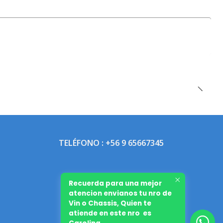
TELÉFONO : +56 9 65667345
Recuerda para una mejor
atencion envianos tu nro de
Vin o Chassis, Quien te
atiende en este nro es