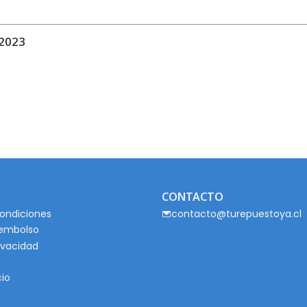
2023
CONTACTO
ondiciones
contacto@turepuestoya.cl
eembolso
rivacidad
cio