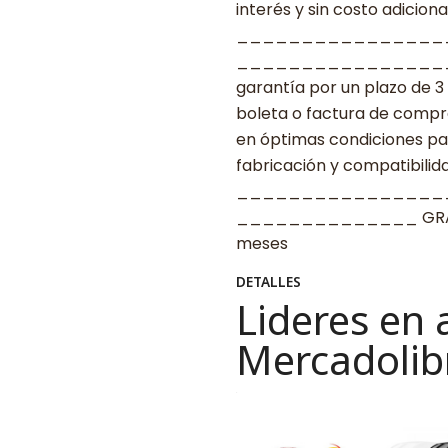
interés y sin costo adicional
________________
____________________ G
garantía por un plazo de 3
boleta o factura de compr
en óptimas condiciones par
fabricación y compatibilid
________________
______________ GRACIAS
meses
DETALLES
Lideres en 
Mercadolib