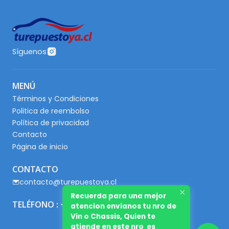
Síguenos
MENÚ
Términos y Condiciones
Politica de reembolso
Política de privacidad
Contacto
Página de inicio
CONTACTO
contacto@turepuestoya.cl
Recuerda para una mejor
TELÉFONO : +56 9 65667345
atencion envianos tu nro de
Vin o Chassis, Quien te
atiende en este nro es