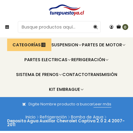
0
CATEGORÍAS
SUSPENSION
PARTES DE MOTOR
PARTES ELECTRICAS
REFRIGERACIÓN
SISTEMA DE FRENOS
CONTACTO
TRANSMISIÓN
KIT EMBRAGUE
Digite Nombre producto a buscar
Leer más
Inicio
Refrigeración
Bomba de Agua
Deposito Agua Auxiliar Chevrolet Captiva 2.0 2.4 2007-
2011