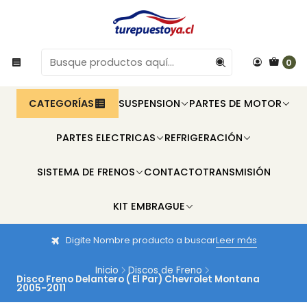
0
CATEGORÍAS
SUSPENSION
PARTES DE MOTOR
PARTES ELECTRICAS
REFRIGERACIÓN
SISTEMA DE FRENOS
CONTACTO
TRANSMISIÓN
KIT EMBRAGUE
Digite Nombre producto a buscar
Leer más
Inicio
Discos de Freno
Disco Freno Delantero ( El Par) Chevrolet Montana
2005-2011